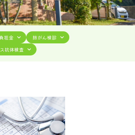
負担金
肺がん検診
ス抗体検査