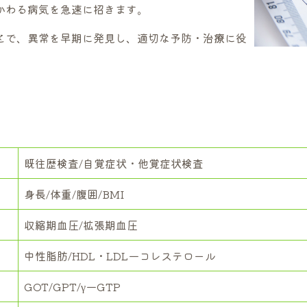
かわる病気を急速に招きます。
とで、異常を早期に発見し、適切な予防・治療に役
既往歴検査/自覚症状・他覚症状検査
身長/体重/腹囲/BMI
収縮期血圧/拡張期血圧
中性脂肪/HDL・LDL一コレステロール
GOT/GPT/γ一GTP