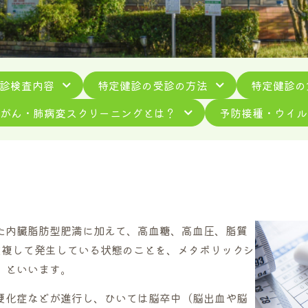
診検査内容
特定健診の受診の方法
特定健診の
肺がん・肺病変スクリーニングとは？
予防接種・ウイル
た内臓脂肪型肥満に加えて、高血糖、高血圧、脂質
重複して発生している状態のことを、メタボリックシ
）といいます。
硬化症などが進行し、ひいては脳卒中（脳出血や脳