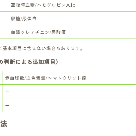
空腹時血糖/ヘモグロビンA1c
尿糖/尿蛋白
血清クレアチニン/尿酸値
て基本項目に含まない場合もあります。
の判断による追加項目）
赤血球数/血色素量/ヘマトクリット値
ー
ー
法